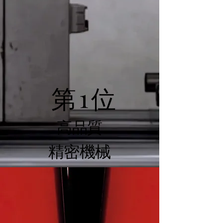
並外れ
並外れ
第1位
第1位
高品質
高品質
精密機械
精密機械